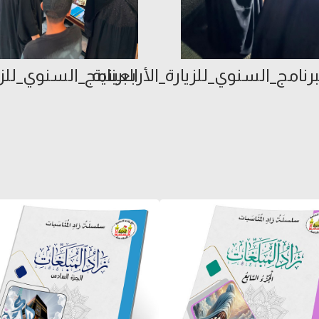
رنامج_السنوي_للزيارة_الأربعينية
البرنامج_السنوي_للزي