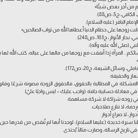
من أجر بعض شيئًا»
لكافي، ج5، ص88).
لإمام الباقر (عليه السلام):
نت زوجها على حطام الدنيا أعطاها الله من ثواب الصالحين»
حار الأنوار، ج103، ص248).
نبي (صلى الله عليه وآله):
ائكم… المرأة إذا أنفقت مع زوجها من مالها على عياله، كتب الله لها 
املي، وسائل الشيعة، ج20، ص172).
عار والحقيقة
مشكلة في المطالبة بالحقوق، فالحقوق الزوجة مصونة شرعًا وقانونا
 في معادلة حسابية جافة: (واجب عليك – ليس واجبًا عليّ).
 في روحه شراكة لا شركة مساهمة.
حمة، لا تنازع صلاحيات.
وار، لا صراع أدوار.
لنا سيرة خديجة (عليها السلام)، لوجدنا أنها لم تُنقص من قدرها حين
ي تاريخ الرسالة، وصارت مثالًا يُحتذى.