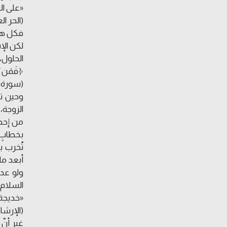
«على ال
(الحر الع
فكل هذه
لكن الإ
الحلول، 
﴿فَمَن يَعْ
(سورة الزلز
وحين تت
الزوجة،
من إحدى
بخطابٍ 
تُخرب 
أبعد ما
ولو عدن
السلام)
«خديجة 
(الإرشاد، ج1،
غير أنّ