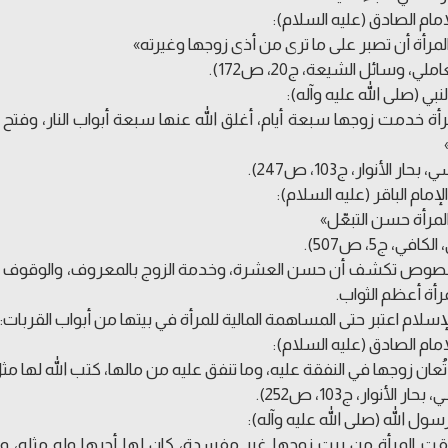
إمام الصادق (عليه السلام):
لمرأة أن تصبر على ما ترى من أذى زوجها وغيرته»
املي، وسائل الشيعة، ج20، ص172).
نبي (صلى الله عليه وآله):
امرأة خدمت زوجها سبعة أيام، أغلق الله عنها سبعة أبواب النار، وفتح ل
حار الأنوار، ج103، ص247).
لإمام الباقر (عليه السلام):
لمرأة حسن التبعّل»
كافي، ج5، ص507).
صوص تكشف أن حسن العشرة، وخدمة الزوج بالمعروف، والوقوف إلى جا
مرأة أعظم الثواب.
لإسلام اعتبر حتى المساهمة المالية للمرأة في بيتها من أبواب القربات:
إمام الصادق (عليه السلام):
تُعان زوجها في النفقة عليه، وما تنفق عليه من مالها، كتب الله لها مثل 
ار الأنوار، ج103، ص252).
سول الله (صلى الله عليه وآله):
فقت المرأة من بيت زوجها غير مفسدة، كان لها أجرها وله مثله، 