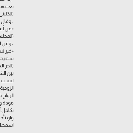
بعضهم 
(الكليني، ا
• وقال ا
«من أعا
(المجلسي، ب
• وعن ال
«خير نس
شهيد»
(الحر الع
بين الش
ليست ال
الزوجية
الزواج
مودة ور
تكامل أد
ولو تأم
اسمها ف