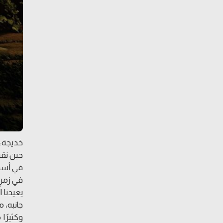
خديجة: 
حين نقر
في أسمى
في زمنٍ
يعيدنا 
جانبه، م
وكثيرًا