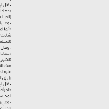
• قال ال
«جهاد ا
(الحر الع
• وعن ال
«أيّما 
شاءت»
(المجلسي، ب
• وقال ا
«جهاد ا
(الكليني، ال
هذه الن
عليه ال
بل إن ا
• قال ال
«المرأة 
المجلسي، بح
• وعن ر
«إذا أن