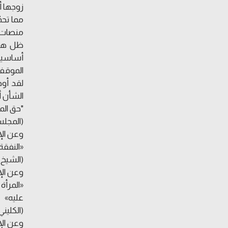
زوجها أو
مما تحم
منصات ا
ظل هذه 
أساسيات
الموقف
لقد أوج
الشأن أ
"حق المر
(المجلسي، ب
وعن الإ
«النفقة
(الشيخ ا
وعن الإم
«المرأة
عليه»
(الكليني، ال
وعن الإ