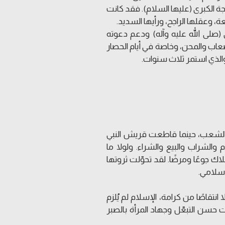
يجة الكبرى (عليها السلام). فقد كانت
 وعقلها الراجح، ورأيها السديد.
 (صلى الله عليه وآله) ودعم دعوته
عاب والمحن، وخاصة في أيام الحصار
لذي استمر ثلاث سنوات.
 الشعب، حينما قاطعت قريش النبي
الشراب والبيع والشراء. ولولا ما
ك جوعًا ومرضًا. لقد تحوّلت ثروتها
إسلامي.
ا انتقاصًا من كرامة، الإسلام لم يُلزم
ت حسن التبعّل وجهاد المرأة بالصبر