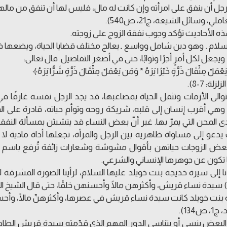
رجل أن ينفق على امرأته وإن كانت له مال، فليس لها أن تنفق من مالها 
املي، وسائل الشيعة، ج21، ص540).
 الأحاديث تؤكد وجوب نفقة الزوج على زوجته.
سلام ـ وهو دين شامل وواسع ـ يعالج مختلف قضايا الحياة، ويضعها ف
ويجعل لكل أمرٍ أجرًا وثوابًا، حتى في أصغر التفاصيل. قال تعالى:
مَلْ مِثْقَالَ ذَرَّةٍ خَيْرًا يَرَهُ * وَمَن يَعْمَلْ مِثْقَالَ ذَرَّةٍ شَرًّا يَرَهُ﴾
لة: 7-8).
والى الأزمات وتثقل الحياة بمصاعبها، قد يجد الرجل نفسه غارقًا في
 وهي أقرب إنسان إلى قلبه، شريكة روحه وتوأم حياته، قادرة على 
 المحن التي يمرّ بها. غير أنّ بعض النساء قد يتشبثن بمسألة النفقة
يدعو إلى مساواة ظاهرية بين الرجل والمرأة، تجعلها أداة مادية لا 
بعض الزوجات حياتهن بأقوال مشوشة وشعارات زائفة تُرفع باسم حق
 تكون عن جوهرها الإنساني والشرعي.
ا إلى سيرة خديجة بنت خويلد عليها السلام، لرأينا الصورة المشرقة 
 سيدة نساء قريش، وأكثرهن مالًا وأحسنهن خلقًا، حتى قال الشيخ ال
بنت خويلد كانت سيدة نساء قريش في عصرها، وأكثرهنّ مالًا، وأحسنه
 ص134).
 البعض ينسى أو يتناسى الدور المهم الذي قدّمته سيدة قريش الطا