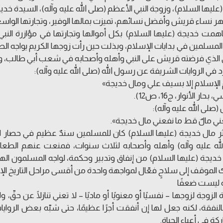
 (عليها السلام)، وزوجة النبي الأعظم (صلى الله عليه وآله)، السيدة خد
 نساء قريش وأفضل نسائهم، تميزت بمالها الوفير، وتجارتها الواسعة،
مت خديجة (عليها السلام) بكل أموالها وتجارتها في مؤازرة النبي
لمسلمين في بدايات الإسلام، وبذلت حين رأت زوجها الكريم يواجه الص
الذي فرضته قريش على النبي وأهله وأصحابه في شعب أبي طالب، وا
 في الروايات الشريفة عن رسول الله (صلى الله عليه وآله):
 الإسلام إلا بسيف علي ومال خديجة»
بحار الأنوار، ج16، ص12).
(صلى الله عليه وآله):
ني مالٌ قط ما نفعني مال خديجة».
ثر مال خديجة (عليها السلام) كان للمسلمين سندٌ عظيم في حصار
له عليه وآله) وأهله وأصحابه لثلاث سنوات، فمنعت عنهم الطعام و
خديجة (عليها السلام) من إنفاق وتدبير وحكمة، لواجه المسلمون الهلا
الموقف إلى سلاحٍ فعّال لمواجهة واحدة من أقسى مراحل التاريخ ال
ة ليست ضعفًا
لزوجة لزوجها – نفسيًا أو معنويًا أو ماديًا – لا تعني تنازلًا عن حقّ، ول
بالنفقة، لكنه جعل لها إن أنفقت أجرًا عظيمًا، حتى شبّه بعض الروايا
كة في أعباء الحياة.