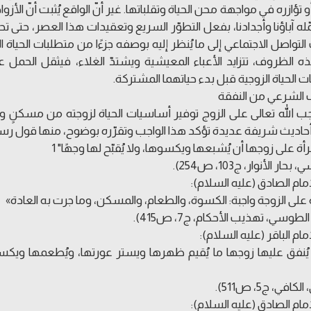
 تؤازره في مواجهة محن الحياة وتقلباتها. غير أنّ الواقع يُثبت أنّ الأ
ّله آباؤنا وأجدادنا، بفعل التطوّر السريع وتعقيدات هذا العصر، حتى ت
لتواصل الاجتماعي إلى ما يُنظر إليه بوصفه جزءًا من متطلبات الحياة 
الظروف، تتزايد الأعباء المعيشية ويشتدّ الغلاء، فيثقل الحمل ع
 الحياة الزوجية قبل بدء حياتهما المشتركة.
 الشرعي من النفقة
ب الله تعالى على الزوج توفير أساسيات الحياة لزوجته من مسكن
حاديث شريفة عديدة تؤكد هذا الواجب وتقرّره بوضوح، منها قول رسول 
أة على زوجها أن يُشبعها ويكسوها، ولا يُقبّح لها وجهًا" 1
حار الأنوار، ج103، ص254).
مام الصادق (عليه السلام):
 على الزوجة واجبة: الكسوة، والطعام، والمسكن، وما جرت به العادة»
لطوسي، تهذيب الأحكام، ج7، ص415).
ام الباقر (عليه السلام):
 يُنفق عليها زوجها ما يُقيم ظهرها ويستر عورتها، ويُطعمها و
كافي، ج5، ص511).
مام الصادق (عليه السلام):