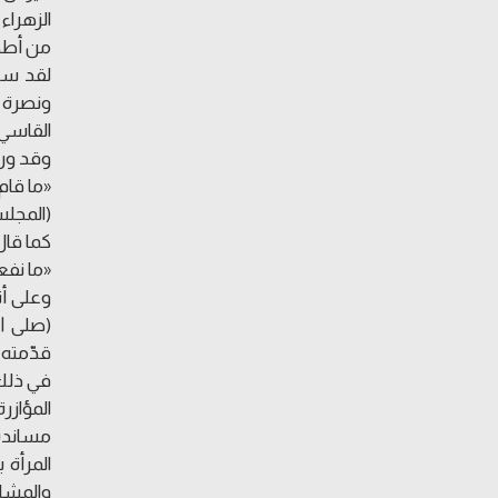
الزهراء
من أطهر
لقد ساه
ونصرة ا
القاسي 
وقد ورد
«ما قام
(المجلسي، 
كما قال 
«ما نفع
وعلى أ
(صلى ال
قدّمته 
في ذلك 
المؤازر
مساندة ا
المرأة 
والمشار