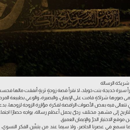
شريكة الرسالة
أ سيرة خديجة بنت خويلد، لا نقرأ قصة زوجةٍ ثريةٍ أنفقت مالها فحسب 
 صورها؛ شراكةٍ قامت على الإيمان، والبصيرة، والوعي بطبيعة المرح
 تتعالى فيه بعض الأصوات الرافضة لفكرة مؤازرة الزوجة لزوجها، بدع
التاريخ إلى مشهدٍ مختلف: رجلٌ يحمل أعظم رسالة، يواجه حصارًا اجتماعيًا
ن موقع الاختيار الحرّ والإيمان العميق.
 ما نسمع في عصرنا الحاضر، ولا سيما عند من يتبنّين الفكر النسوي، 