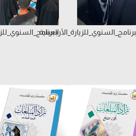
رنامج_السنوي_للزيارة_الأربعينية
البرنامج_السنوي_للزي