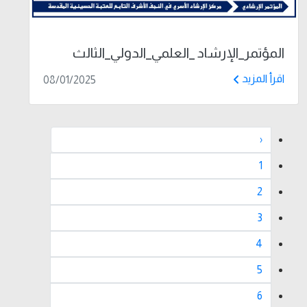
المؤتمر_الإرشاد _العلمي_الدولي_الثالث
اقرأ المزيد
08/01/2025
‹
1
2
3
4
5
6