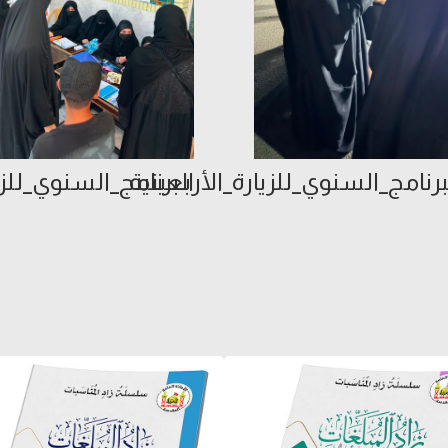
رنامج_السنوي_للزيارة_الأربعينية
البرنامج_السنوي_للزي