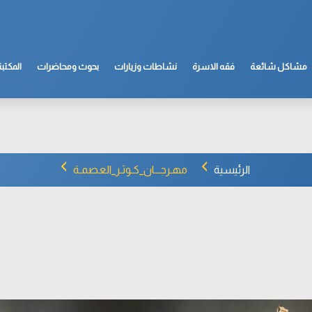
مشاكل شائعة
فقه الاسرة
نشاطات وزيارات
بحوث ومحاضرات
المكتبة
الرئيسية
مهـرجـــان_كـوثـر_العصمـة