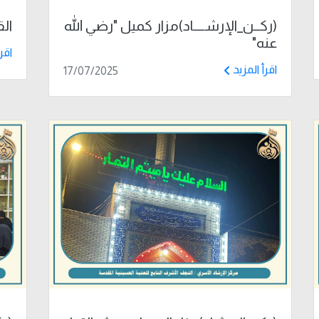
(ركــن_الإرشــــاد)مزار كميل "رضي الله
الق
عنه"
اقر
اقرأ المزيد
17/07/2025