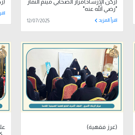
(ركن الإرشاد)مزار الصحابي ميثم التمار
(رك
"رضي الله عنه"
اقر
اقرأ المزيد
12/07/2025
(غرز فقهية)
علـ
_ك