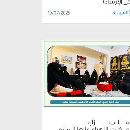
ن الإرشاد)
أ المزيد
10/07/2025
مـــــك_عـــــــــــزكِ
ما_كانت_الزهراء_عليها_السلام